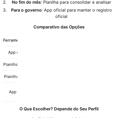
No fim do mês
: Planilha para consolidar e analisar
Para o governo
: App oficial para manter o registro
oficial
Comparativo das Opções
Ferramenta
Custo
Facilidade
Confia
App oficial
Grátis
Média
A
Planilha própria
Grátis
Alta
Mé
Planilha pronta
Grátis
Alta
Mé
R$ 20-
App pago
Alta
A
100/mês
O Que Escolher? Depende do Seu Perfil